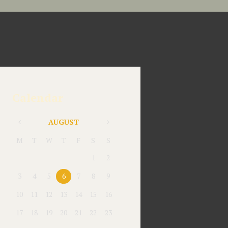
Calendar
AUGUST
M
T
W
T
F
S
S
1
2
3
4
5
6
7
8
9
10
11
12
13
14
15
16
17
18
19
20
21
22
23