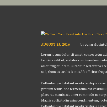
AUGUST 25, 2016
by
genaralpoint
Lorem ipsum dolor sit amet, consectetur adipi
lacinia a velit et, sodales condimentum metu
amet feugiat lorem. Curabitur sed erat vel tel
sed, rhoncus iaculis lectus. Ut efficitur feug
Pellentesque habitant morbi tristique senect
pretium tellus, sed fermentum est vestibulum 
placerat mauris, sit amet commodo mi turpis 
Mauris sollicitudin enim condimentum, luctus
Pellentesque habitant morbi tristique senec