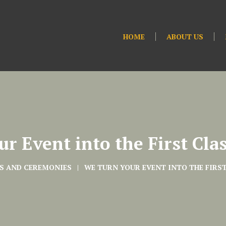
HOME
ABOUT US
r Event into the First Cl
S AND CEREMONIES
WE TURN YOUR EVENT INTO THE FIRS