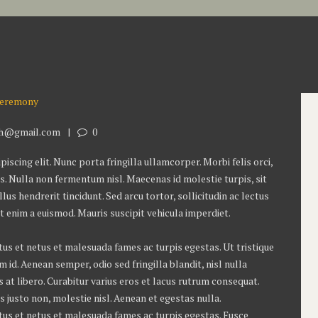
gh@gmail.com
0
scing elit. Nunc porta fringilla ullamcorper. Morbi felis orci,
s. Nulla non fermentum nisl. Maecenas id molestie turpis, sit
lus hendrerit tincidunt. Sed arcu tortor, sollicitudin ac lectus
iat enim a euismod. Mauris suscipit vehicula imperdiet.
us et netus et malesuada fames ac turpis egestas. Ut tristique
id. Aenean semper, odio sed fringilla blandit, nisl nulla
at libero. Curabitur varius eros et lacus rutrum consequat.
 justo non, molestie nisl. Aenean et egestas nulla.
tus et netus et malesuada fames ac turpis egestas. Fusce