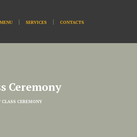
MENU
SERVICES
CONTACTS
ass Ceremony
T CLASS CEREMONY